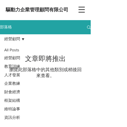
​驅動力企業管理顧問有限公司
部落格
經營顧問
All Posts
文章即將推出
經營顧問
教育訓練
瀏覽此部落格中的其他類別或稍後回
人才發展
來查看。
企業教練
財會經濟
顧問講師 林萬元
框架結構
Copyright © 2020, 驅動力企業管理顧問有限公司. All
維特論事
Rights Reserved.
資訊分析
經營管理